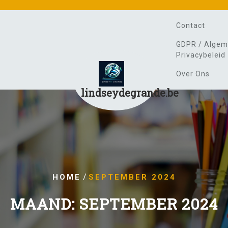
Contact
GDPR / Algem
Privacybeleid
Over Ons
lindseydegrande.be
/
HOME
SEPTEMBER 2024
MAAND:
SEPTEMBER 2024