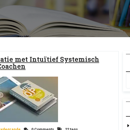
tie met Intuïtief Systemisch
Coachen
eydegrande
0 Comments
22 tags