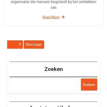
organisatie die mensen begeleidt bij het ontdekken
van
Read More
Berichtnavigatie
Next page
Page
1
Zoeken
Zoeken