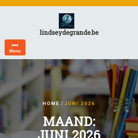
Skip
to
content
lindseydegrande.be
Menu
/
HOME
JUNI 2026
MAAND:
JUNI 2026