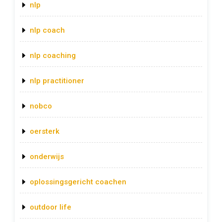
nlp
nlp coach
nlp coaching
nlp practitioner
nobco
oersterk
onderwijs
oplossingsgericht coachen
outdoor life