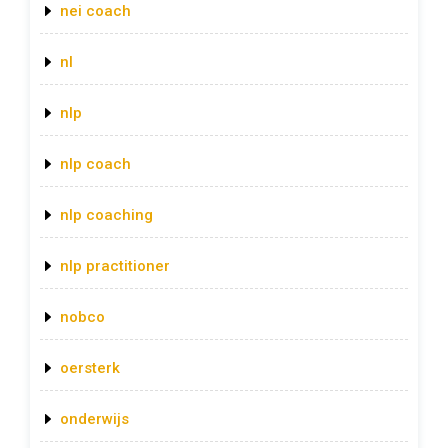
nei coach
nl
nlp
nlp coach
nlp coaching
nlp practitioner
nobco
oersterk
onderwijs