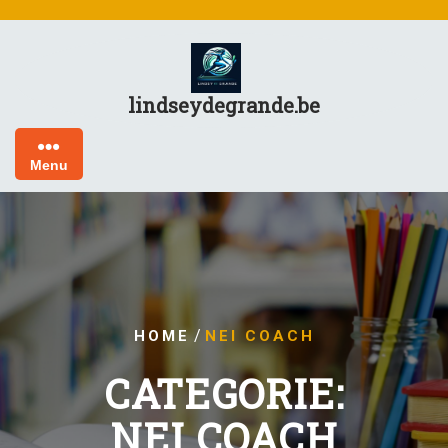
Skip
to
content
lindseydegrande.be
Menu
/
HOME
NEI COACH
CATEGORIE:
NEI COACH