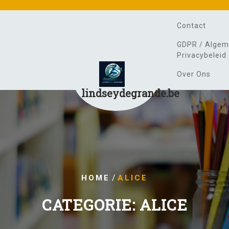
Contact
GDPR / Algem
Privacybeleid
Over Ons
lindseydegrande.be
/
HOME
ALICE
CATEGORIE:
ALICE