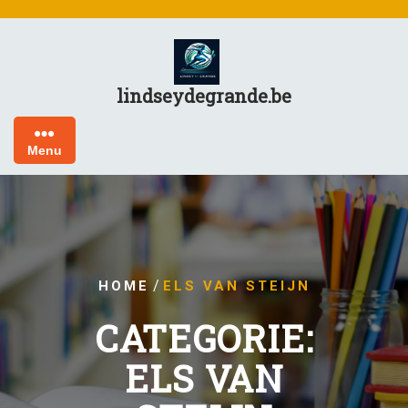
Skip
to
content
lindseydegrande.be
Menu
/
HOME
ELS VAN STEIJN
CATEGORIE:
ELS VAN