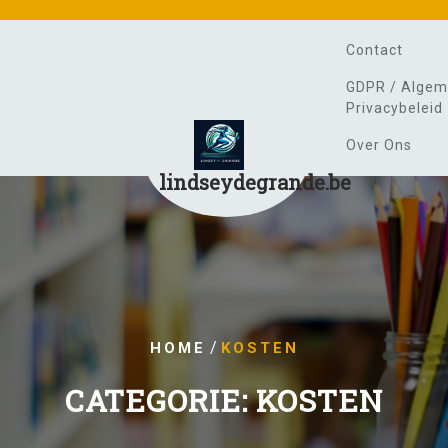
Contact
GDPR / Algem
Privacybeleid
Over Ons
lindseydegrande.be
/
HOME
KOSTEN
CATEGORIE:
KOSTEN