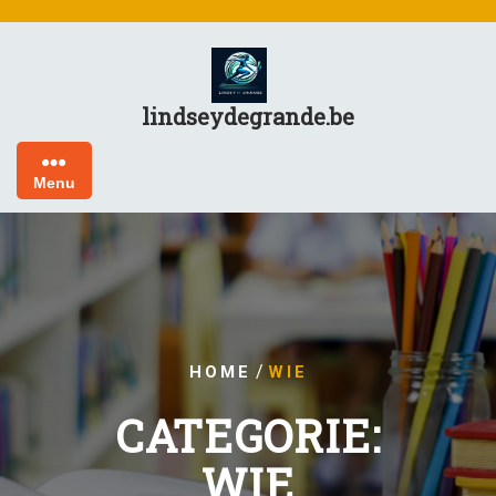
Skip
to
content
lindseydegrande.be
Menu
/
HOME
WIE
CATEGORIE:
WIE