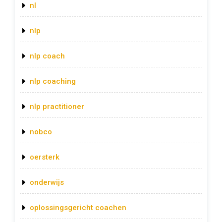
nl
nlp
nlp coach
nlp coaching
nlp practitioner
nobco
oersterk
onderwijs
oplossingsgericht coachen