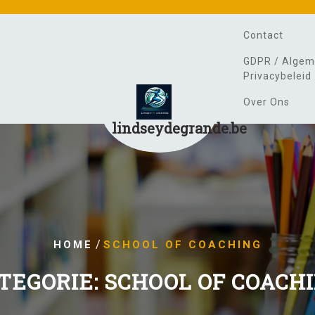
Contact
GDPR / Algem
Privacybeleid
Over Ons
lindseydegrande.be
/
HOME
SCHOOL OF COACHING
TEGORIE:
SCHOOL OF COACH