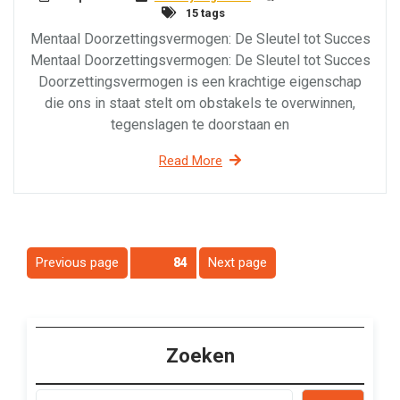
15 tags
Mentaal Doorzettingsvermogen: De Sleutel tot Succes
Mentaal Doorzettingsvermogen: De Sleutel tot Succes
Doorzettingsvermogen is een krachtige eigenschap
die ons in staat stelt om obstakels te overwinnen,
tegenslagen te doorstaan en
Read More
Berichtnavigatie
Previous page
Next page
Page
84
Zoeken