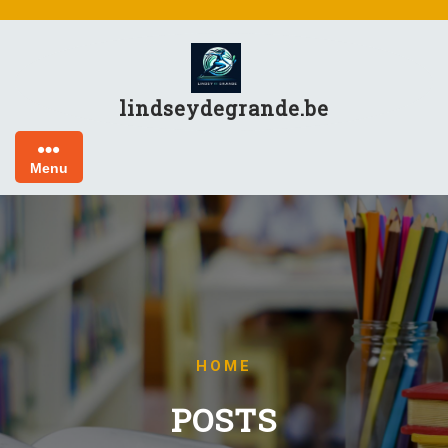
Skip
to
content
lindseydegrande.be
Menu
HOME
POSTS