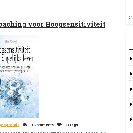
Ge
oaching voor Hoogsensitiviteit
eydegrande
0 Comments
21 tags