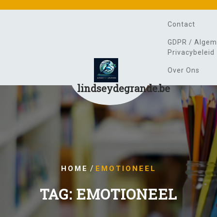
Contact
GDPR / Algem
Privacybeleid
Over Ons
lindseydegrande.be
/
HOME
EMOTIONEEL
TAG:
EMOTIONEEL