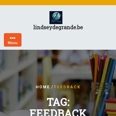
Skip
to
content
lindseydegrande.be
Menu
/
HOME
FEEDBACK
TAG:
FEEDBACK