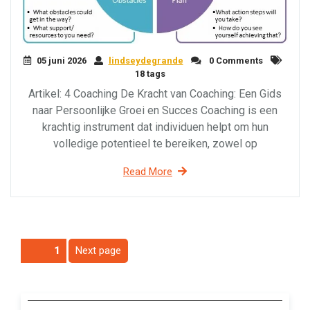
05 juni 2026
lindseydegrande
0 Comments
18 tags
Artikel: 4 Coaching De Kracht van Coaching: Een Gids
naar Persoonlijke Groei en Succes Coaching is een
krachtig instrument dat individuen helpt om hun
volledige potentieel te bereiken, zowel op
Read More
Berichtnavigatie
Next page
Page
1