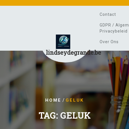
Contact
GDPR / Algem
Privacybeleid
Over Ons
lindseydegrande.be
/
HOME
GELUK
TAG:
GELUK