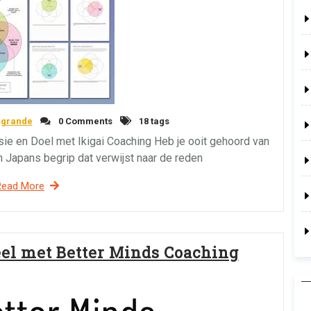
egrande
0 Comments
18 tags
sie en Doel met Ikigai Coaching Heb je ooit gehoord van
en Japans begrip dat verwijst naar de reden
Read More
eel met Better Minds Coaching