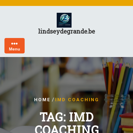
Skip
to
content
lindseydegrande.be
Menu
/
HOME
IMD COACHING
TAG:
IMD
COACHING