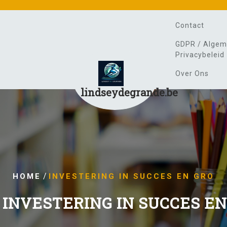
Contact
GDPR / Algem
Privacybeleid
Over Ons
lindseydegrande.be
/
HOME
INVESTERING IN SUCCES EN GRO
:
INVESTERING IN SUCCES EN