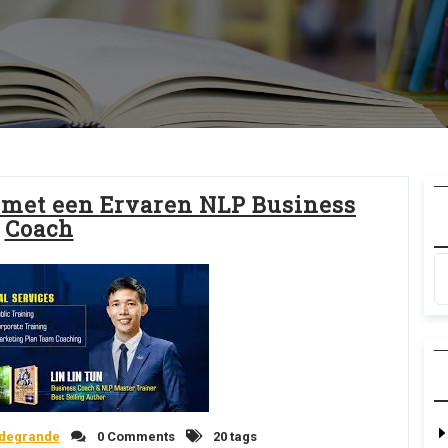
f met een Ervaren NLP Business
Coach
ydegrande
0 Comments
20 tags