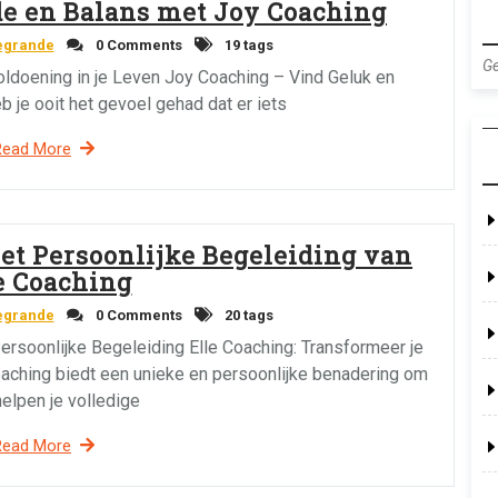
de en Balans met Joy Coaching
egrande
0 Comments
19 tags
Ge
oldoening in je Leven Joy Coaching – Vind Geluk en
b je ooit het gevoel gehad dat er iets
Read More
et Persoonlijke Begeleiding van
e Coaching
egrande
0 Comments
20 tags
ersoonlijke Begeleiding Elle Coaching: Transformeer je
aching biedt een unieke en persoonlijke benadering om
helpen je volledige
Read More