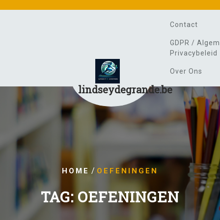
Contact
GDPR / Algem
Privacybeleid
Over Ons
lindseydegrande.be
/
HOME
OEFENINGEN
TAG:
OEFENINGEN