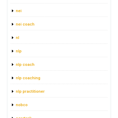
nei
nei coach
nl
nlp
nlp coach
nlp coaching
nlp practitioner
nobco