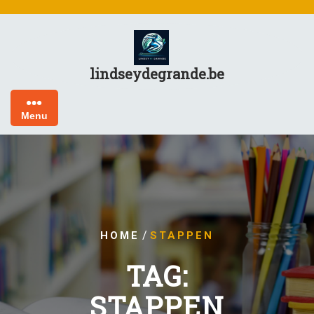
Skip
to
content
lindseydegrande.be
Menu
/
HOME
STAPPEN
TAG:
STAPPEN