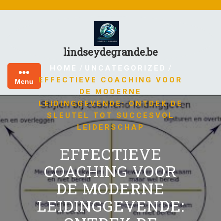
Skip
to
content
lindseydegrande.be
/
/
HOME
UNCATEGORIZED
EFFECTIEVE COACHING VOOR
Menu
DE MODERNE
LEIDINGGEVENDE: ONTDEK DE
SLEUTEL TOT SUCCESVOL
LEIDERSCHAP
EFFECTIEVE
COACHING VOOR
DE MODERNE
LEIDINGGEVENDE: