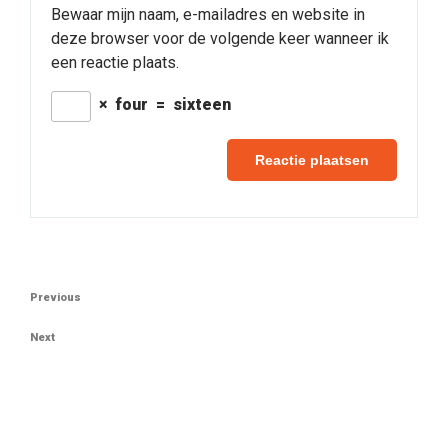
Bewaar mijn naam, e-mailadres en website in
deze browser voor de volgende keer wanneer ik
een reactie plaats.
×
four
=
sixteen
Berichtnavigatie
Previous
Previous
Post
Next
Next
Post