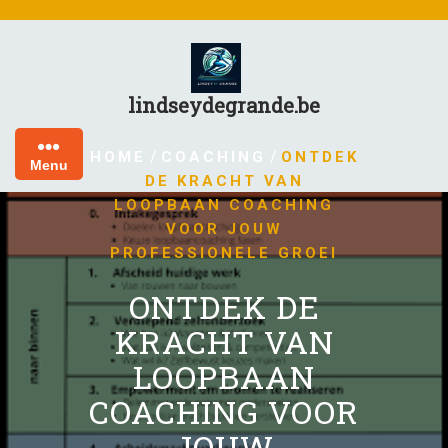
Skip
to
content
lindseydegrande.be
/
/
HOME
COACHING
ONTDEK
Menu
DE KRACHT VAN
LOOPBAAN COACHING
VOOR JOUW
PROFESSIONELE GROEI
ONTDEK DE
KRACHT VAN
LOOPBAAN
COACHING VOOR
JOUW