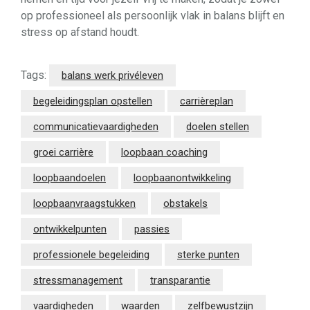
op professioneel als persoonlijk vlak in balans blijft en
stress op afstand houdt.
Tags:
balans werk privéleven
begeleidingsplan opstellen
carrièreplan
communicatievaardigheden
doelen stellen
groei carrière
loopbaan coaching
loopbaandoelen
loopbaanontwikkeling
loopbaanvraagstukken
obstakels
ontwikkelpunten
passies
professionele begeleiding
sterke punten
stressmanagement
transparantie
vaardigheden
waarden
zelfbewustzijn