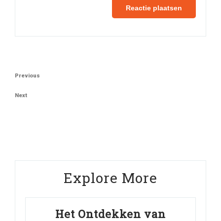
Berichtnavigatie
Previous
Previous
Post
Next
Next
Post
Explore More
Het Ontdekken van