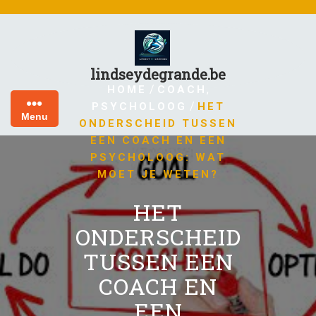
Skip
to
content
lindseydegrande.be
/
,
HOME
COACH
/
PSYCHOLOOG
HET
Menu
ONDERSCHEID TUSSEN
EEN COACH EN EEN
PSYCHOLOOG: WAT
MOET JE WETEN?
HET
ONDERSCHEID
TUSSEN EEN
COACH EN
EEN