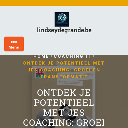
Skip
to
content
lindseydegrande.be
Menu
/
/
HOME
COACHING IT
ONTDEK JE POTENTIEEL MET
JES COACHING: GROEI EN
TRANSFORMATIE
ONTDEK JE
POTENTIEEL
MET JES
COACHING: GROEI