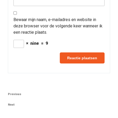
Bewaar mijn naam, e-mailadres en website in
deze browser voor de volgende keer wanneer ik
een reactie plaats.
×
nine
=
9
Berichtnavigatie
Previous
Previous
Post
Next
Next
Post