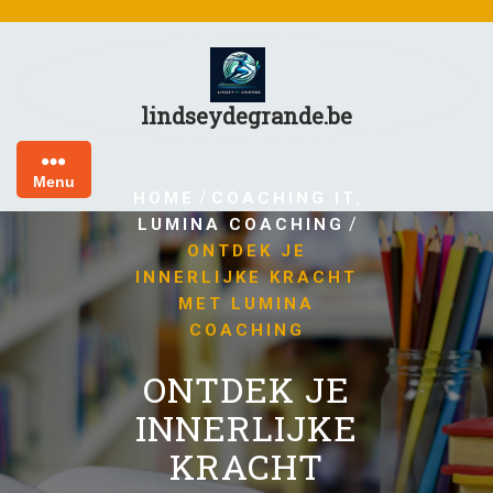
Skip
to
content
lindseydegrande.be
Menu
/
,
HOME
COACHING IT
/
LUMINA COACHING
ONTDEK JE
INNERLIJKE KRACHT
MET LUMINA
COACHING
ONTDEK JE
INNERLIJKE
KRACHT