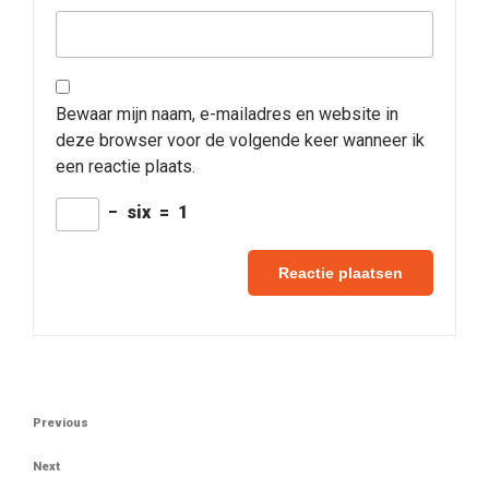
Bewaar mijn naam, e-mailadres en website in
deze browser voor de volgende keer wanneer ik
een reactie plaats.
−
six
=
1
Berichtnavigatie
Previous
Previous
Post
Next
Next