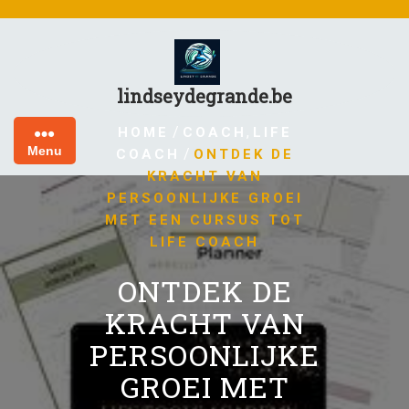
Skip
to
content
lindseydegrande.be
/
,
HOME
COACH
LIFE
Menu
/
COACH
ONTDEK DE
KRACHT VAN
PERSOONLIJKE GROEI
MET EEN CURSUS TOT
LIFE COACH
ONTDEK DE
KRACHT VAN
PERSOONLIJKE
GROEI MET