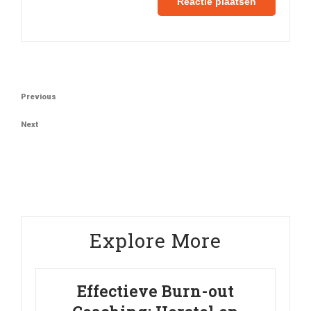
Berichtnavigatie
Previous
Previous
Post
Next
Next
Post
Explore More
Effectieve Burn-out