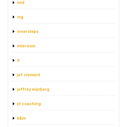
imd
ing
innersteps
intervisie
it
jef clement
jeffrey wijnberg
jit coaching
k&m