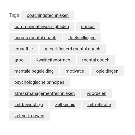
Tags:
coachingstechnieken
communicatievaardigheden
cursus
cursus mental coach
doelstellingen
empathie
gecertificeerd mental coach
groei
kwaliteitsnormen
mental coach
mentale begeleiding
motivatie
opleidingen
psychologische principes
stressmanagementtechnieken
voordelen
zelfbewustzijn
zelfkennis
zelfreflectie
zelfvertrouwen