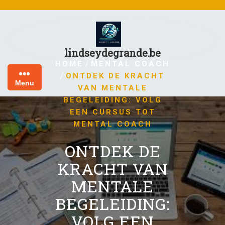
Skip
to
content
lindseydegrande.be
/
HOME
MENTAL COACH
/
ONTDEK DE KRACHT
Menu
VAN MENTALE
BEGELEIDING: VOLG
EEN CURSUS TOT
MENTAL COACH
ONTDEK DE
KRACHT VAN
MENTALE
BEGELEIDING:
VOLG EEN