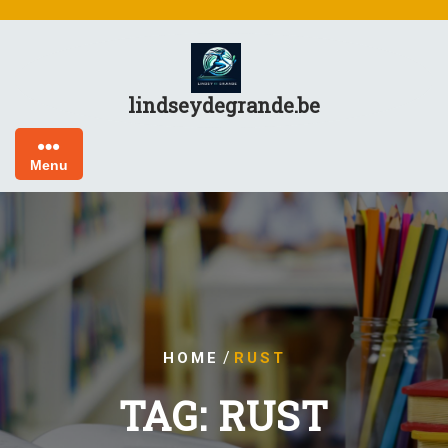
Skip
to
content
lindseydegrande.be
Menu
/
HOME
RUST
TAG:
RUST