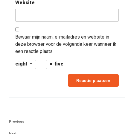
Website
Bewaar mijn naam, e-mailadres en website in
deze browser voor de volgende keer wanneer ik
een reactie plaats.
eight
−
=
five
Berichtnavigatie
Previous
Previous
Post
Next