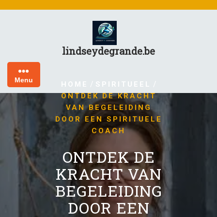
Skip
to
content
lindseydegrande.be
Menu
/
/
HOME
SPIRITUEEL
ONTDEK DE KRACHT
VAN BEGELEIDING
DOOR EEN SPIRITUELE
COACH
ONTDEK DE
KRACHT VAN
BEGELEIDING
DOOR EEN