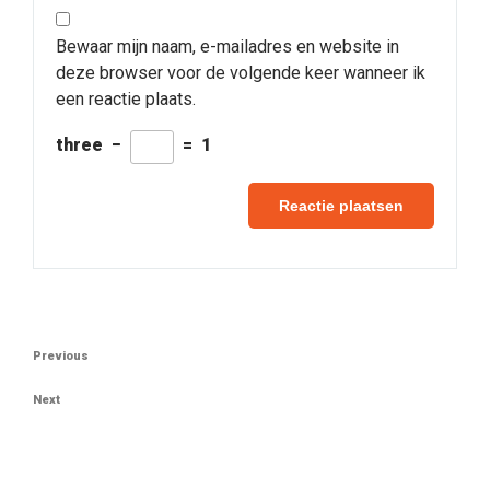
Bewaar mijn naam, e-mailadres en website in
deze browser voor de volgende keer wanneer ik
een reactie plaats.
three
−
=
1
Berichtnavigatie
Previous
Previous
Post
Next
Next
Post