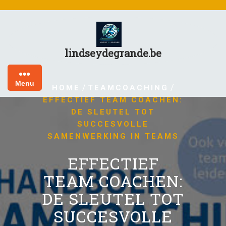
Skip
to
content
lindseydegrande.be
Menu
/
/
HOME
TEAMCOACHING
EFFECTIEF TEAM COACHEN:
DE SLEUTEL TOT
SUCCESVOLLE
SAMENWERKING IN TEAMS
EFFECTIEF
TEAM COACHEN:
DE SLEUTEL TOT
SUCCESVOLLE