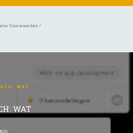
ene Voorwaarden /
OACH: WAT
CH: WAT
AGS