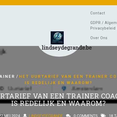
Contact
GDPR / Algem
Privacybeleid
Over Ons
lindseydegrande.be
/
AINER
HET UURTARIEF VAN EEN TRAINER C
IS REDELIJK EN WAAROM?
RTARIEF VAN EEN TRAINER COA
IS REDELIJK EN WAAROM?
22 MEI 2024
LINDSEYDEGRANDE
0 COMMENTS
18 T