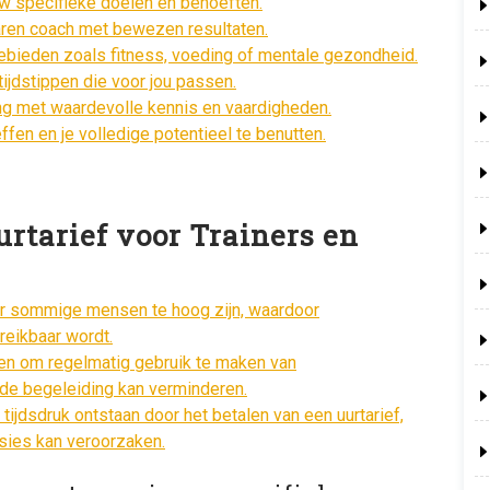
uw specifieke doelen en behoeften.
aren coach met bewezen resultaten.
 gebieden zoals fitness, voeding of mentale gezondheid.
 tijdstippen die voor jou passen.
ing met waardevolle kennis en vaardigheden.
effen en je volledige potentieel te benutten.
rtarief voor Trainers en
oor sommige mensen te hoog zijn, waardoor
reikbaar wordt.
gen om regelmatig gebruik te maken van
n de begeleiding kan verminderen.
ijdsdruk ontstaan door het betalen van een uurtarief,
sies kan veroorzaken.