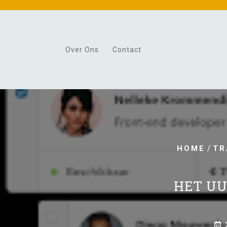
Skip
to
content
Over Ons
Contact
/
HOME
TR
HET UU