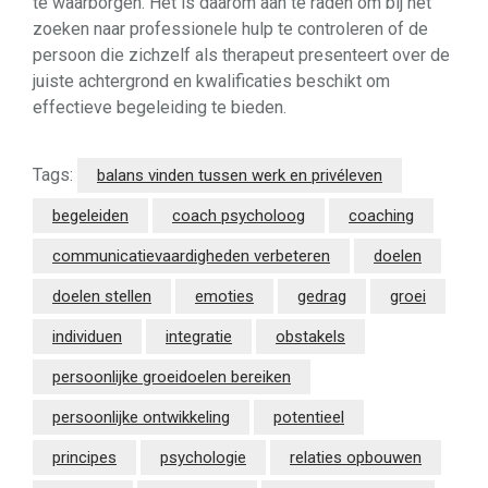
te waarborgen. Het is daarom aan te raden om bij het
zoeken naar professionele hulp te controleren of de
persoon die zichzelf als therapeut presenteert over de
juiste achtergrond en kwalificaties beschikt om
effectieve begeleiding te bieden.
Tags:
balans vinden tussen werk en privéleven
begeleiden
coach psycholoog
coaching
communicatievaardigheden verbeteren
doelen
doelen stellen
emoties
gedrag
groei
individuen
integratie
obstakels
persoonlijke groeidoelen bereiken
persoonlijke ontwikkeling
potentieel
principes
psychologie
relaties opbouwen