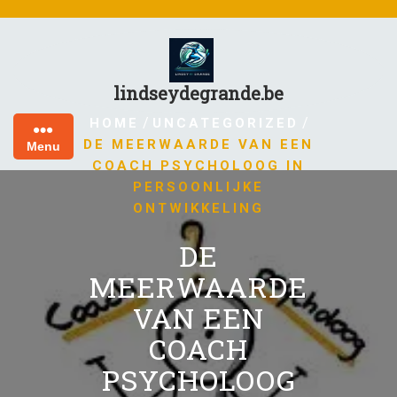
Skip
to
content
lindseydegrande.be
/
/
HOME
UNCATEGORIZED
DE MEERWAARDE VAN EEN
Menu
COACH PSYCHOLOOG IN
PERSOONLIJKE
ONTWIKKELING
DE
MEERWAARDE
VAN EEN
COACH
PSYCHOLOOG