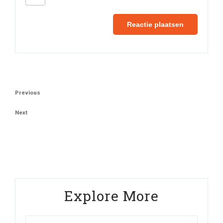
Berichtnavigatie
Previous
Previous
Post
Next
Next
Post
Explore More