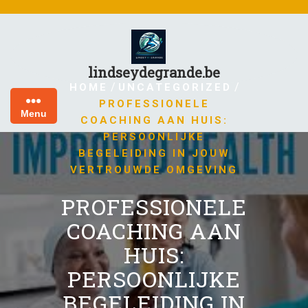
Skip
to
content
lindseydegrande.be
/
/
HOME
UNCATEGORIZED
PROFESSIONELE
Menu
COACHING AAN HUIS:
PERSOONLIJKE
BEGELEIDING IN JOUW
VERTROUWDE OMGEVING
PROFESSIONELE
COACHING AAN
HUIS:
PERSOONLIJKE
BEGELEIDING IN