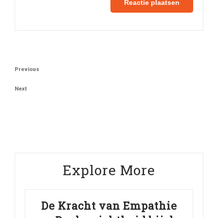
Berichtnavigatie
Previous
Previous
Post
Next
Next
Post
Explore More
De Kracht van Empathie