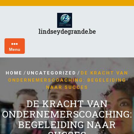
Skip
to
content
lindseydegrande.be
Menu
/
/
HOME
UNCATEGORIZED
DE KRACHT VAN
ONDERNEMERSCOACHING: BEGELEIDING
NAAR SUCCES
DE KRACHT VAN
ONDERNEMERSCOACHING:
BEGELEIDING NAAR