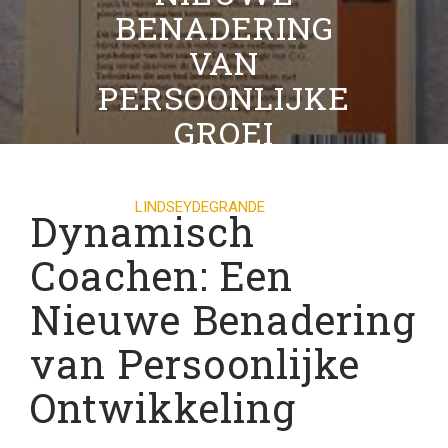
BENADERING
VAN
PERSOONLIJKE
GROEI
07 NOVEMBER 2024
LINDSEYDEGRANDE
0
Dynamisch
COMMENTS
17 TAGS
Coachen: Een
Nieuwe Benadering
van Persoonlijke
Ontwikkeling