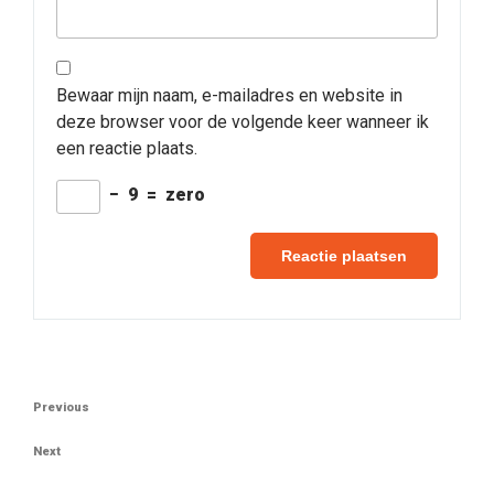
Bewaar mijn naam, e-mailadres en website in
deze browser voor de volgende keer wanneer ik
een reactie plaats.
−
9
=
zero
Berichtnavigatie
Previous
Previous
Post
Next
Next
Post