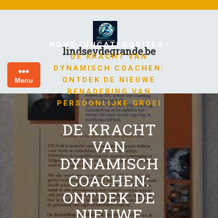
Skip
to
content
/
/
HOME
UNCATEGORIZED
lindseydegrande.be
DE KRACHT VAN
DYNAMISCH COACHEN:
ONTDEK DE NIEUWE
Menu
BENADERING VAN
PERSOONLIJKE GROEI
DE KRACHT
VAN
DYNAMISCH
COACHEN:
ONTDEK DE
NIEUWE