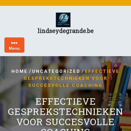
Skip
to
content
lindseydegrande.be
Menu
/
/
HOME
UNCATEGORIZED
EFFECTIEVE
GESPREKSTECHNIEKEN VOOR
SUCCESVOLLE COACHING
EFFECTIEVE
GESPREKSTECHNIEKEN
VOOR SUCCESVOLLE