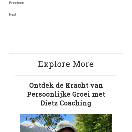
Berichtnavigatie
Previous
Previous
Post
Next
Next
Post
Explore More
Ontdek de Kracht van
Persoonlijke Groei met
Dietz Coaching