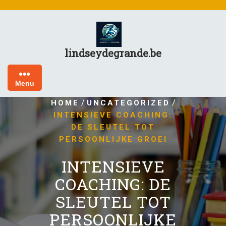
Skip
to
content
lindseydegrande.be
Menu
/
/
HOME
UNCATEGORIZED
INTENSIEVE COACHING:
DE SLEUTEL TOT
PERSOONLIJKE GROEI
INTENSIEVE
COACHING: DE
SLEUTEL TOT
PERSOONLIJKE