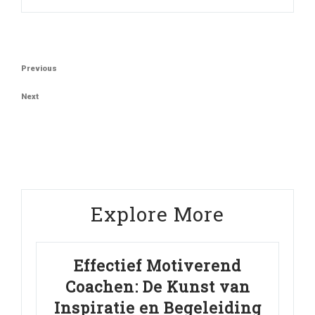
Berichtnavigatie
Previous
Previous
Post
Next
Next
Post
Explore More
Effectief Motiverend
Coachen: De Kunst van
Inspiratie en Begeleiding