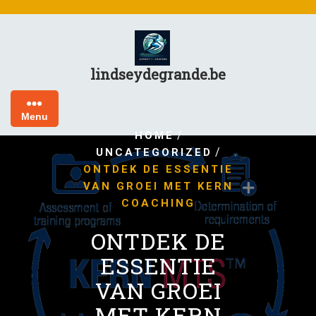
Skip
to
content
lindseydegrande.be
Menu
/
HOME
/
UNCATEGORIZED
ONTDEK DE ESSENTIE
VAN GROEI MET KERN
COACHING
ONTDEK DE
ESSENTIE
VAN GROEI
MET KERN