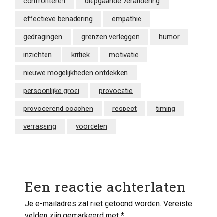
confronteren
diepgaande verandering
effectieve benadering
empathie
gedragingen
grenzen verleggen
humor
inzichten
kritiek
motivatie
nieuwe mogelijkheden ontdekken
persoonlijke groei
provocatie
provocerend coachen
respect
timing
verrassing
voordelen
Een reactie achterlaten
Je e-mailadres zal niet getoond worden.
Vereiste
velden zijn gemarkeerd met
*