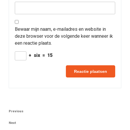
Bewaar mijn naam, e-mailadres en website in
deze browser voor de volgende keer wanneer ik
een reactie plaats.
+
six
=
15
Berichtnavigatie
Previous
Previous
Post
Next
Next