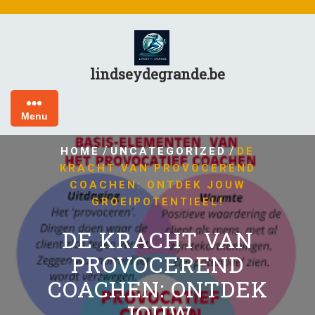
Skip
to
content
lindseydegrande.be
Menu
/
/
HOME
UNCATEGORIZED
DE
KRACHT VAN PROVOCEREND
COACHEN: ONTDEK JOUW
GROEIPOTENTIEEL!
DE KRACHT VAN
PROVOCEREND
COACHEN: ONTDEK
JOUW