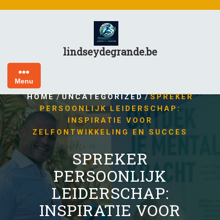
Skip
to
content
lindseydegrande.be
Menu
/
/
HOME
UNCATEGORIZED
SPREKER
PERSOONLIJK LEIDERSCHAP:
INSPIRATIE VOOR
ZELFONTWIKKELING EN SUCCES
SPREKER
PERSOONLIJK
LEIDERSCHAP:
INSPIRATIE VOOR