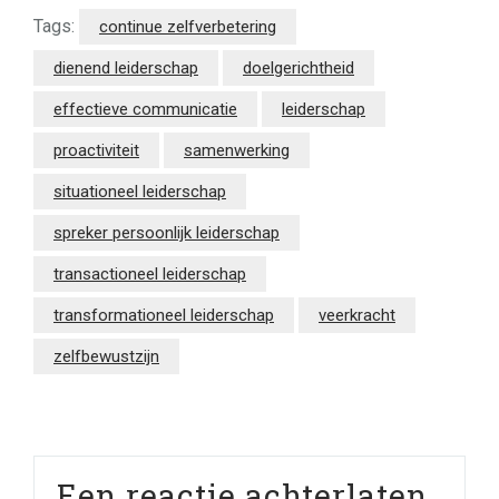
Tags:
continue zelfverbetering
dienend leiderschap
doelgerichtheid
effectieve communicatie
leiderschap
proactiviteit
samenwerking
situationeel leiderschap
spreker persoonlijk leiderschap
transactioneel leiderschap
transformationeel leiderschap
veerkracht
zelfbewustzijn
Een reactie achterlaten