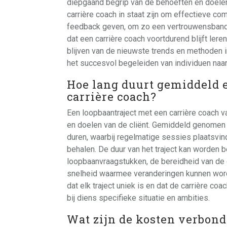
diepgaand begrip van de behoeften en doelen
carrière coach in staat zijn om effectieve co
feedback geven, om zo een vertrouwensband me
dat een carrière coach voortdurend blijft lere
blijven van de nieuwste trends en methoden i
het succesvol begeleiden van individuen naa
Hoe lang duurt gemiddeld 
carrière coach?
Een loopbaantraject met een carrière coach va
en doelen van de cliënt. Gemiddeld genomen 
duren, waarbij regelmatige sessies plaatsvin
behalen. De duur van het traject kan worden 
loopbaanvraagstukken, de bereidheid van de c
snelheid waarmee veranderingen kunnen word
dat elk traject uniek is en dat de carrière co
bij diens specifieke situatie en ambities.
Wat zijn de kosten verbon