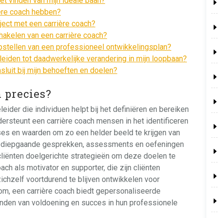
het vinden van mijn ideale baan?
ère coach hebben?
ject met een carrière coach?
hakelen van een carrière coach?
opstellen van een professioneel ontwikkelingsplan?
leiden tot daadwerkelijke verandering in mijn loopbaan?
nsluit bij mijn behoeften en doelen?
h precies?
eider die individuen helpt bij het definiëren en bereiken
rsteunt een carrière coach mensen in het identificeren
ses en waarden om zo een helder beeld te krijgen van
an diepgaande gesprekken, assessments en oefeningen
cliënten doelgerichte strategieën om deze doelen te
ach als motivator en supporter, die zijn cliënten
chzelf voortdurend te blijven ontwikkelen voor
om, een carrière coach biedt gepersonaliseerde
vinden van voldoening en succes in hun professionele