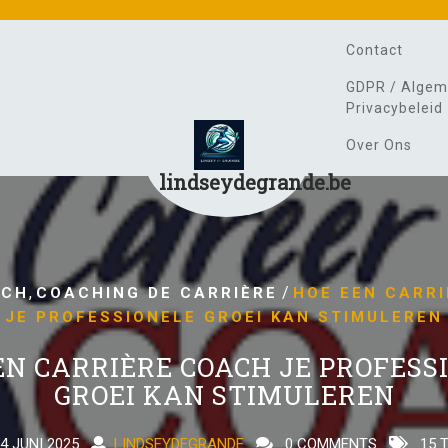
Contact
GDPR / Algem
Privacybeleid
Over Ons
lindseydegrande.be
,
/
ACH
COACHING DE CARRIÈRE
HOE EEN CARR
JE PROFESSIONELE GROEI KAN STIMULEREN
EN CARRIÈRE COACH JE PROFESS
GROEI KAN STIMULEREN
4 JUNI 2025
LINDSEYDEGRANDE
0 COMMENTS
15 