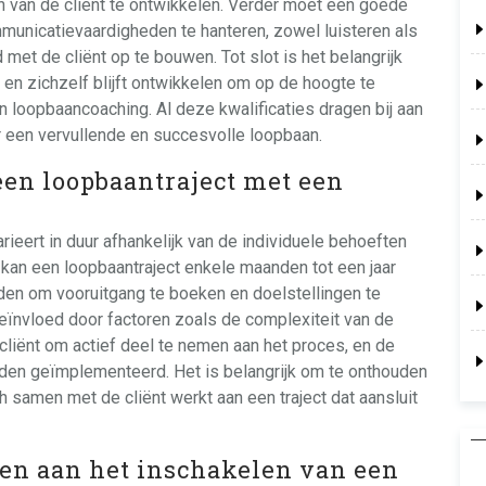
 van de cliënt te ontwikkelen. Verder moet een goede
mmunicatievaardigheden te hanteren, zowel luisteren als
t de cliënt op te bouwen. Tot slot is het belangrijk
n en zichzelf blijft ontwikkelen om op de hoogte te
n loopbaancoaching. Al deze kwalificaties dragen bij aan
r een vervullende en succesvolle loopbaan.
een loopbaantraject met een
rieert in duur afhankelijk van de individuele behoeften
kan een loopbaantraject enkele maanden tot een jaar
den om vooruitgang te boeken en doelstellingen te
beïnvloed door factoren zoals de complexiteit van de
liënt om actief deel te nemen aan het proces, en de
en geïmplementeerd. Het is belangrijk om te onthouden
ach samen met de cliënt werkt aan een traject dat aansluit
den aan het inschakelen van een