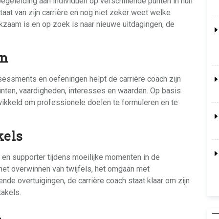
egeleiding aan individuen op verschillende punten in hun
taat van zijn carrière en nog niet zeker weet welke
 werkzaam is en op zoek is naar nieuwe uitdagingen, de
ën
essments en oefeningen helpt de carrière coach zijn
 punten, vaardigheden, interesses en waarden. Op basis
wikkeld om professionele doelen te formuleren en te
kels
r en supporter tijdens moeilijke momenten in de
 het overwinnen van twijfels, het omgaan met
de overtuigingen, de carrière coach staat klaar om zijn
takels.
i