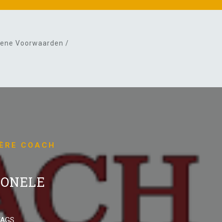
ene Voorwaarden /
IÈRE COACH
IONELE
TAGS