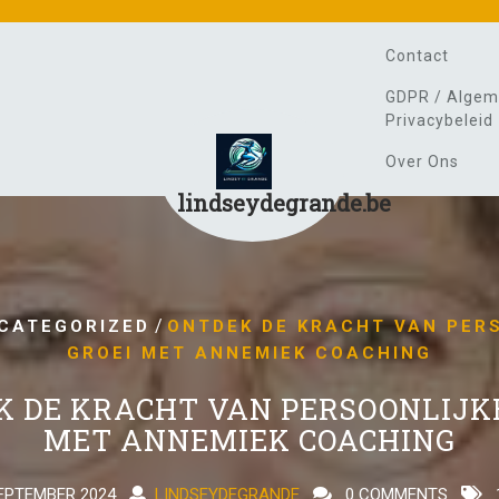
Contact
GDPR / Algem
Privacybeleid
Over Ons
lindseydegrande.be
/
CATEGORIZED
ONTDEK DE KRACHT VAN PER
GROEI MET ANNEMIEK COACHING
K DE KRACHT VAN PERSOONLIJKE
MET ANNEMIEK COACHING
EPTEMBER 2024
LINDSEYDEGRANDE
0 COMMENTS