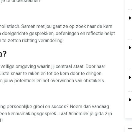
 je te ondersteunen.
holistisch. Samen met jou gaat ze op zoek naar de kern
n doelgerichte gesprekken, oefeningen en reflectie helpt
n te zetten richting verandering.
n?
eilige omgeving waarin jij centraal staat. Door haar
te snaar te raken en tot de kern door te dringen.
n jouw potentieel en het overwinnen van obstakels.
hting persoonlijke groei en succes? Neem dan vandaag
een kennismakingsgesprek. Laat Annemiek je gids zijn
f!