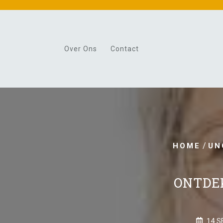
Skip
to
content
Over Ons
Contact
/
HOME
UN
ONTDE
14 S