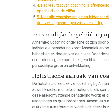
4. Het resultaat van coaching is afhankeli
openheid van de cliënt.
5. Niet alle coachingstrajecten leiden tot 
doorzettingsvermogen zijn vaak nodig.
Persoonlijke begeleiding o
Annemiek Coaching onderscheidt zich door pe
individuele benadering zorgt Annemiek ervoor
behoeften en doelen van de cliënt. Door dez
ondersteuning die specifiek gericht is op hun
persoonlijke groei en ontwikkeling.
Holistische aanpak van co
De holistische aanpak van coaching bij Annem
zowel fysieke, mentale, emotionele als spi
deze allesomvattende benadering wordt er di
uitdagingen en groeiprocessen. Annemiek’s h
duurzame transformatie, waarbij de cliënt in z