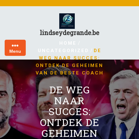
Skip
to
content
lindseydegrande.be
/
HOME
/
UNCATEGORIZED
DE
Menu
WEG NAAR SUCCES:
ONTDEK DE GEHEIMEN
VAN DE BESTE COACH
DE WEG
NAAR
SUCCES:
ONTDEK DE
GEHEIMEN