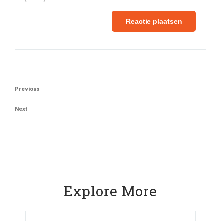
Berichtnavigatie
Previous
Previous
Post
Next
Next
Post
Explore More