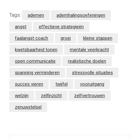
Tags:
ademen
ademhalingsoefeningen
angst
effectieve strategieën
faalangst coach
groei
kleine stappen
kwetsbaarheid tonen
mentale veerkracht
open communicatie
realistische doelen
spanning verminderen
stressvolle situaties
succes vieren
twijfel
vooruitgang
welzijn
zelfinzicht
zelfvertrouwen
zenuwstelsel