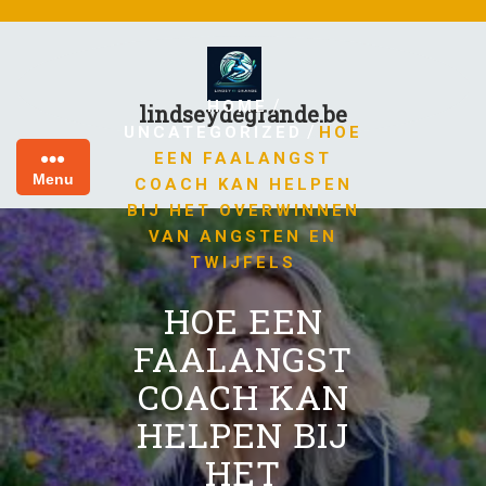
Skip
to
content
/
HOME
lindseydegrande.be
/
UNCATEGORIZED
HOE
EEN FAALANGST
Menu
COACH KAN HELPEN
BIJ HET OVERWINNEN
VAN ANGSTEN EN
TWIJFELS
HOE EEN
FAALANGST
COACH KAN
HELPEN BIJ
HET