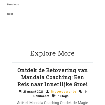
Berichtnavigatie
Previous
Previous
Post
Next
Next
Post
Explore More
Ontdek de Betovering van
Mandala Coaching: Een
Reis naar Innerlijke Groei
23 maart 2026
lindseydegrande
0
Comments
10 tags
Artikel: Mandala Coaching Ontdek de Magie