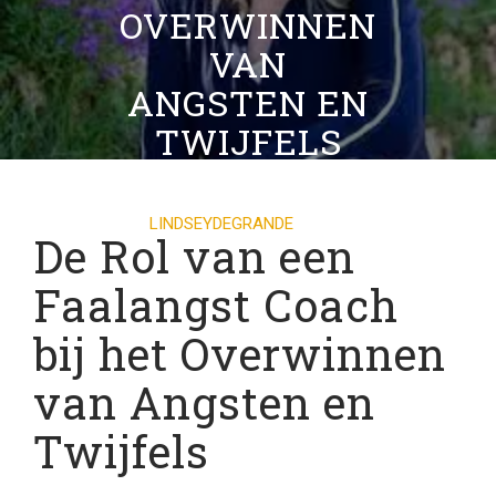
OVERWINNEN
VAN
ANGSTEN EN
TWIJFELS
28 JULI 2024
LINDSEYDEGRANDE
0
De Rol van een
COMMENTS
20 TAGS
Faalangst Coach
bij het Overwinnen
van Angsten en
Twijfels