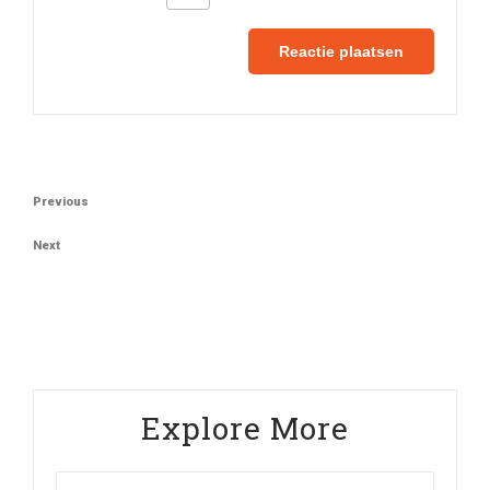
Berichtnavigatie
Previous
Previous
Post
Next
Next
Post
Explore More