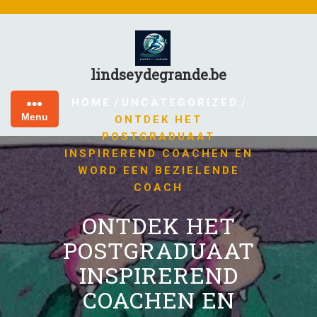
Skip
to
content
lindseydegrande.be
/
/
HOME
UNCATEGORIZED
Menu
ONTDEK HET
POSTGRADUAAT
INSPIREREND COACHEN EN
WORD EEN BEZIELENDE
COACH
ONTDEK HET
POSTGRADUAAT
INSPIREREND
COACHEN EN