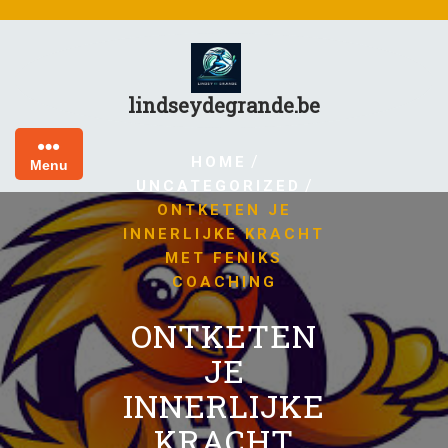
Skip
to
content
lindseydegrande.be
/
HOME
Menu
/
UNCATEGORIZED
ONTKETEN JE
INNERLIJKE KRACHT
MET FENIKS
COACHING
ONTKETEN
JE
INNERLIJKE
KRACHT