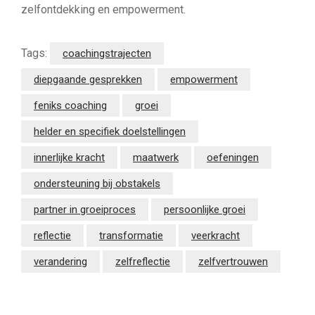
zelfontdekking en empowerment.
Tags:
coachingstrajecten
diepgaande gesprekken
empowerment
feniks coaching
groei
helder en specifiek doelstellingen
innerlijke kracht
maatwerk
oefeningen
ondersteuning bij obstakels
partner in groeiproces
persoonlijke groei
reflectie
transformatie
veerkracht
verandering
zelfreflectie
zelfvertrouwen