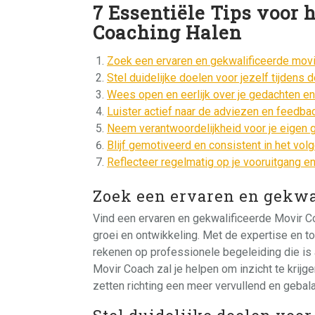
7 Essentiële Tips voor
Coaching Halen
Zoek een ervaren en gekwalificeerde movi
Stel duidelijke doelen voor jezelf tijdens
Wees open en eerlijk over je gedachten e
Luister actief naar de adviezen en feedbac
Neem verantwoordelijkheid voor je eigen g
Blijf gemotiveerd en consistent in het vol
Reflecteer regelmatig op je vooruitgang e
Zoek een ervaren en gekwa
Vind een ervaren en gekwalificeerde Movir C
groei en ontwikkeling. Met de expertise en to
rekenen op professionele begeleiding die is
Movir Coach zal je helpen om inzicht te krijg
zetten richting een meer vervullend en gebal