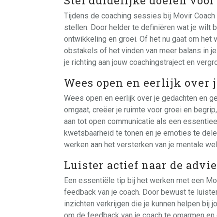
Stel duidelijke doelen voor 
Tijdens de coaching sessies bij Movir Coach i
stellen. Door helder te definiëren wat je wilt
ontwikkeling en groei. Of het nu gaat om het
obstakels of het vinden van meer balans in je
je richting aan jouw coachingstraject en vergr
Wees open en eerlijk over 
Wees open en eerlijk over je gedachten en gev
omgaat, creëer je ruimte voor groei en begrip
aan tot open communicatie als een essentieel
kwetsbaarheid te tonen en je emoties te dele
werken aan het versterken van je mentale welz
Luister actief naar de advi
Een essentiële tip bij het werken met een Mov
feedback van je coach. Door bewust te luiste
inzichten verkrijgen die je kunnen helpen bij 
om de feedback van je coach te omarmen en d