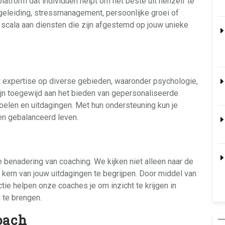
tform dat individuen helpt om het beste uit henzelf te
geleiding, stressmanagement, persoonlijke groei of
 scala aan diensten die zijn afgestemd op jouw unieke
 expertise op diverse gebieden, waaronder psychologie,
ijn toegewijd aan het bieden van gepersonaliseerde
doelen en uitdagingen. Met hun ondersteuning kun je
en gebalanceerd leven.
 benadering van coaching. We kijken niet alleen naar de
ern van jouw uitdagingen te begrijpen. Door middel van
ie helpen onze coaches je om inzicht te krijgen in
 te brengen.
oach