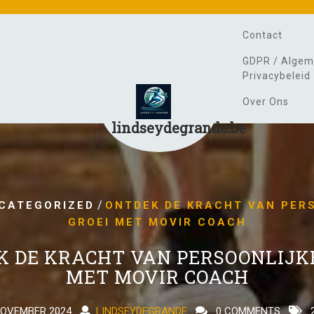
Contact
GDPR / Algem
Privacybeleid
Over Ons
lindseydegrande.be
/
CATEGORIZED
ONTDEK DE KRACHT VAN PER
GROEI MET MOVIR COACH
K DE KRACHT VAN PERSOONLIJKE
MET MOVIR COACH
NOVEMBER 2024
LINDSEYDEGRANDE
0 COMMENTS
2