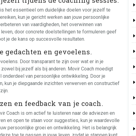
jezelf tijdens de coaching sessies.
s het essentieel om duidelijke doelen voor jezelf te
 bereiken, kun je gericht werken aan jouw persoonlijke
 verbeteren van vaardigheden, het overwinnen van
 leven, door concrete doelstellingen te formuleren geef
oot je de kans op succesvolle resultaten.
je gedachten en gevoelens.
oelens. Door transparant te zijn over wat er in je
, zowel bij jezelf als bij anderen. Movir Coach moedigt
 onderdeel van persoonlijke ontwikkeling. Door je
n, kun je diepgaande inzichten verwerven en constructief
ijn.
ezen en feedback van je coach.
ir Coach is om actief te luisteren naar de adviezen en
ren en open te staan voor suggesties, kun je waardevolle
jouw persoonlijke groei en ontwikkeling. Het is belangrijk
eze toe te passen in jouw leven, zodat je stappen kunt