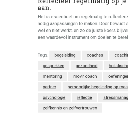
Reflecteer regelmatig op j
aan.
Het is essentieel om regelmatig te reflectere
nodig aanpassingen te maken. Door bewust stil 
wel en niet werkt, en zo de juiste koers blijv
een waardevol instrument om doelen te bereik
Tags:
begeleiding
coaches
coachi
gesprekken
gezondheid
holistisch
mentoring
movir coach
oefeninge
partner
persoonlijke begeleiding op maa
psychologie
reflectie
stressmana
zelfkennis en zelfvertrouwen