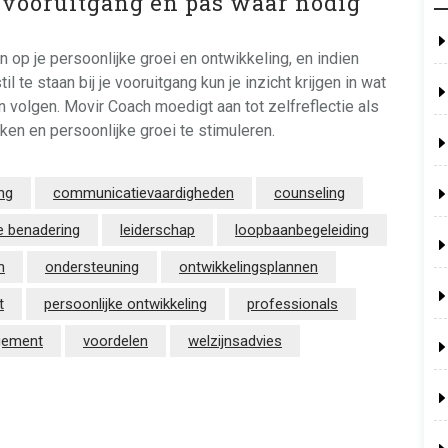
e vooruitgang en pas waar nodig
n op je persoonlijke groei en ontwikkeling, en indien
te staan bij je vooruitgang kun je inzicht krijgen in wat
en volgen. Movir Coach moedigt aan tot zelfreflectie als
en en persoonlijke groei te stimuleren.
ng
communicatievaardigheden
counseling
e benadering
leiderschap
loopbaanbegeleiding
n
ondersteuning
ontwikkelingsplannen
t
persoonlijke ontwikkeling
professionals
gement
voordelen
welzijnsadvies