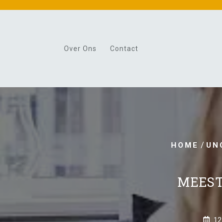
Skip
to
content
Over Ons
Contact
/
HOME
UN
MEEST
12