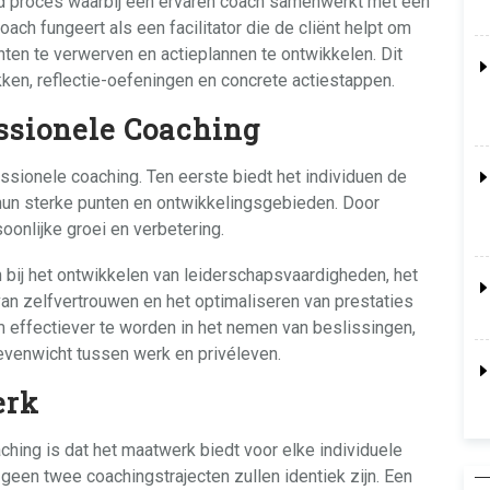
rd proces waarbij een ervaren coach samenwerkt met een
ach fungeert als een facilitator die de cliënt helpt om
chten te verwerven en actieplannen te ontwikkelen. Dit
en, reflectie-oefeningen en concrete actiestappen.
ssionele Coaching
ssionele coaching. Ten eerste biedt het individuen de
hun sterke punten en ontwikkelingsgebieden. Door
oonlijke groei en verbetering.
 bij het ontwikkelen van leiderschapsvaardigheden, het
an zelfvertrouwen en het optimaliseren van prestaties
m effectiever te worden in het nemen van beslissingen,
evenwicht tussen werk en privéleven.
erk
hing is dat het maatwerk biedt voor elke individuele
geen twee coachingstrajecten zullen identiek zijn. Een