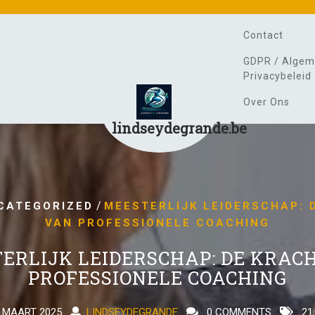
Contact
GDPR / Algem
Privacybeleid
Over Ons
lindseydegrande.be
/
CATEGORIZED
MEESTERLIJK LEIDERSCHAP: 
VAN PROFESSIONELE COACHING
ERLIJK LEIDERSCHAP: DE KRAC
PROFESSIONELE COACHING
 MAART 2025
LINDSEYDEGRANDE
0 COMMENTS
21