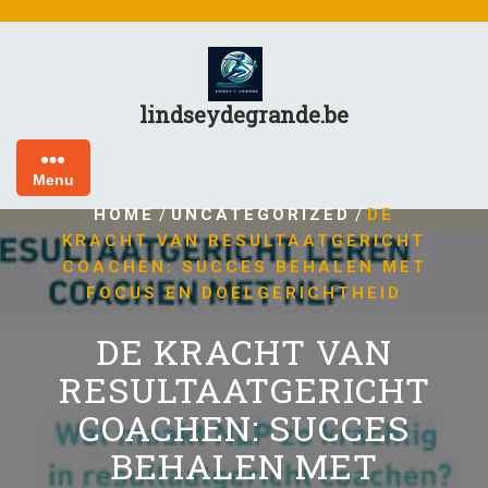
Skip
to
content
lindseydegrande.be
Menu
/
/
HOME
UNCATEGORIZED
DE
KRACHT VAN RESULTAATGERICHT
COACHEN: SUCCES BEHALEN MET
FOCUS EN DOELGERICHTHEID
DE KRACHT VAN
RESULTAATGERICHT
COACHEN: SUCCES
BEHALEN MET