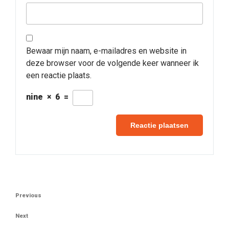
Bewaar mijn naam, e-mailadres en website in
deze browser voor de volgende keer wanneer ik
een reactie plaats.
nine
×
6
=
Berichtnavigatie
Previous
Previous
Post
Next
Next