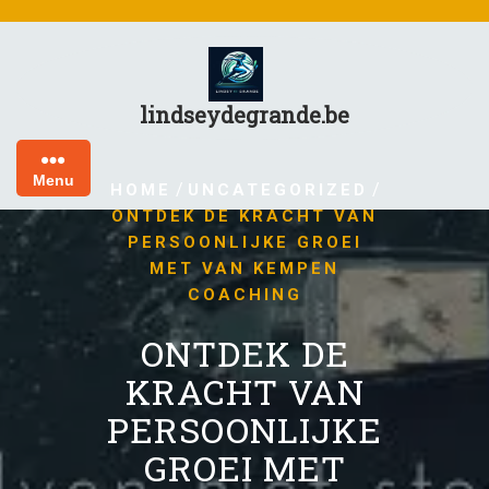
Skip
to
content
lindseydegrande.be
Menu
/
/
HOME
UNCATEGORIZED
ONTDEK DE KRACHT VAN
PERSOONLIJKE GROEI
MET VAN KEMPEN
COACHING
ONTDEK DE
KRACHT VAN
PERSOONLIJKE
GROEI MET