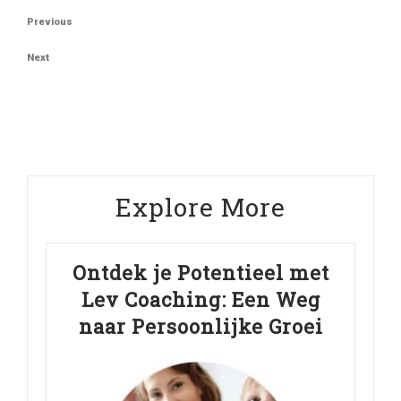
Berichtnavigatie
Previous
Previous
Post
Next
Next
Post
Explore More
Ontdek je Potentieel met
Lev Coaching: Een Weg
naar Persoonlijke Groei